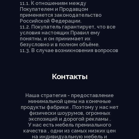
11.1. К отношениям между
Покупателем и Продавцом
применяется законодательство
Российской Федерации.
11.2. Покупатель гарантирует, что все
условия настоящих Правил ему
понятны, и он принимает их
безусловно и в полном объёме.
11.3. В случае возникновения вопросов
и претензий со стороны Покупателя
он должен обратиться в Службу по
работе с клиентами Продавца по
телефону или через форму Обратной
Контакты
связи на Сайте. Все возникающее
споры Стороны будут стараться
решить путем переговоров, при
Наша стратегия - предоставление
недостижении соглашения спор
минимальной цены на конечные
будет передан на рассмотрение в
продукты фабрики . Поэтому у нас нет
судебный орган в соответствии с
физически шоурумов, огромных
действующим законодательством РФ.
экспозиций и дорогой рекламы .
11.4. Если какое-либо из положений
У нас есть мебель премиального
настоящей оферты признано
качества , одни из самых низких цен
недействительным, незаконным или
на индивидуальную мебель и
не может вступить в силу в